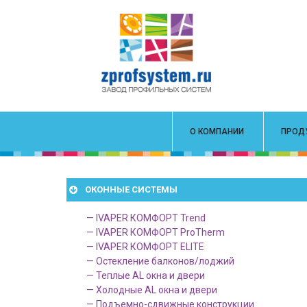
О КОМПАНИИ
ПРОД
ОКОННЫЕ СИСТЕМЫ
— IVAPER КОМФОРТ Trend
— IVAPER КОМФОРТ ProTherm
— IVAPER КОМФОРТ ELITE
— Остекление балконов/лоджий
— Теплые AL окна и двери
— Холодные AL окна и двери
— Подъемно-сдвижные конструкции