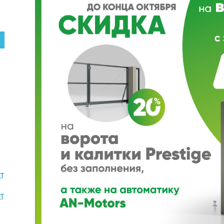
LT
LT